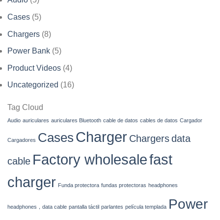
Cases
(5)
Chargers
(8)
Power Bank
(5)
Product Videos
(4)
Uncategorized
(16)
Tag Cloud
Audio
auriculares
auriculares Bluetooth
cable de datos
cables de datos
Cargador
Charger
Cases
Chargers
data
Cargadores
Factory wholesale
fast
cable
charger
Funda protectora
fundas protectoras
headphones
Power
headphones，data cable
pantalla táctil
parlantes
película templada