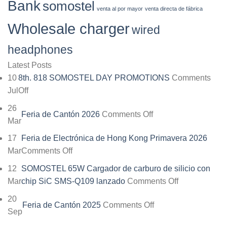
Bank
somostel
venta al por mayor
venta directa de fábrica
Wholesale charger
wired
headphones
Latest Posts
10
8th. 818 SOMOSTEL DAY PROMOTIONS
Comments
Jul
Off
on
8th.
26
Feria de Cantón 2026
Comments Off
on
818
Mar
Feria
SOMOSTEL
17
Feria de Electrónica de Hong Kong Primavera 2026
de
DAY
Mar
Comments Off
on
Cantón
PROMOTIONS
Feria
2026
12
SOMOSTEL 65W Cargador de carburo de silicio con
de
Mar
chip SiC SMS-Q109 lanzado
Comments Off
on
Electrónica
SOMOSTEL
20
de
Feria de Cantón 2025
Comments Off
on
65W
Sep
Hong
Feria
Cargador
Kong