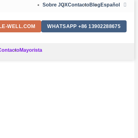
Sobre JQX
Contacto
Blog
Español
LE-WELL.COM
WHATSAPP +86 13902288675
Contacto
Mayorista