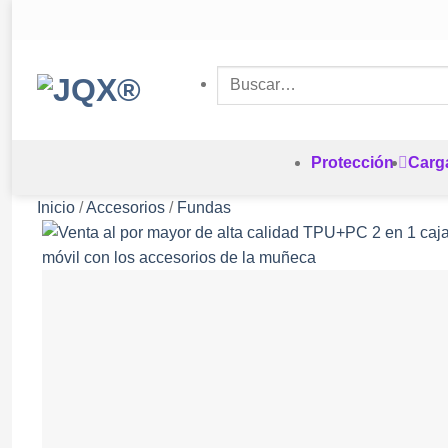
Saltar
al
contenido
Buscar
por:
Protección
Carg
Inicio
/
Accesorios
/
Fundas